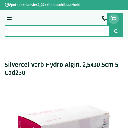
Ga naar de inhoud
Apothekersadvies
Snelle beschikbaarheid
Menu
Zoek
Product, merk, categorie...
Silvercel Verb Hydro Algin. 2,5x30,5cm 5
Cad230