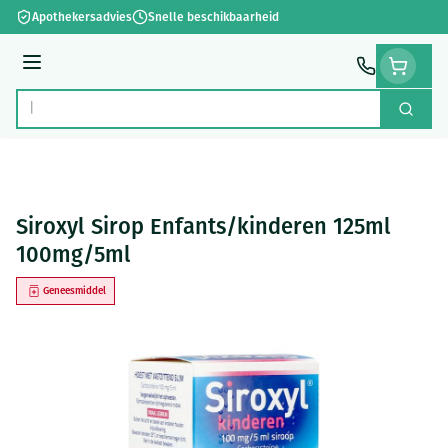
Ga naar de inhoud
Apothekersadvies
Snelle beschikbaarheid
Menu
Zoek
Product, merk, categorie...
Siroxyl Sirop Enfants/kinderen 125ml
100mg/5ml
Geneesmiddel