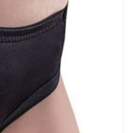
rende
Parfums en
geurproducten
CBD