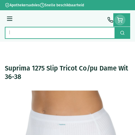
Ga naar de inhoud
Apothekersadvies
Snelle beschikbaarheid
Menu
Zoek
Product, merk, categorie...
Suprima 1275 Slip Tricot Co/pu Dame Wit
36-38