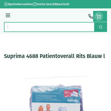
Ga naar de inhoud
Apothekersadvies
Snelle beschikbaarheid
Menu
Zoek
Product, merk, categorie...
Suprima 4688 Patientoverall Rits Blauw l