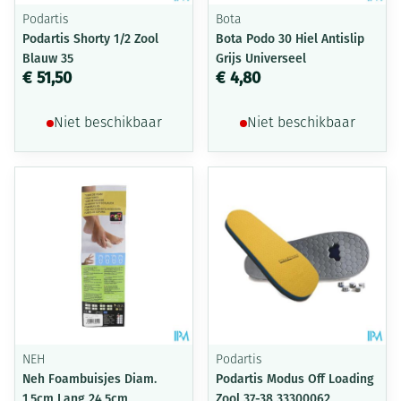
Podartis
Bota
Podartis Shorty 1/2 Zool
Bota Podo 30 Hiel Antislip
Blauw 35
Grijs Universeel
€ 51,50
€ 4,80
Niet beschikbaar
Niet beschikbaar
NEH
Podartis
Neh Foambuisjes Diam.
Podartis Modus Off Loading
1,5cm Lang 24,5cm
Zool 37-38 33300062