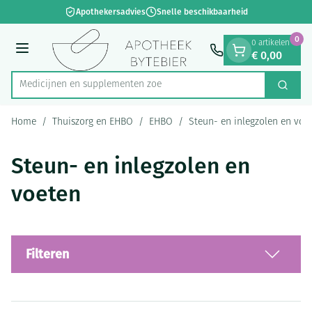
Dia 1 van 1
Ga naar de inhoud
Apothekersadvies
Snelle beschikbaarheid
0
0 artikelen
€ 0,00
Menu
Medicijnen e
Zoek
Product, merk, categorie...
Home
/
Thuiszorg en EHBO
/
EHBO
/
Steun- en inlegzolen en voe
Steun- en inlegzolen en
voeten
Filteren