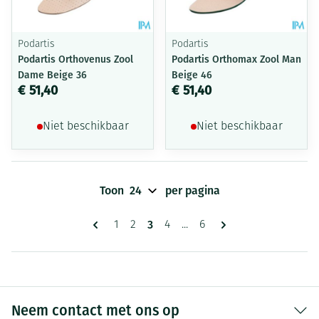
Podartis
Podartis
Podartis Orthovenus Zool
Podartis Orthomax Zool Man
Dame Beige 36
Beige 46
€ 51,40
€ 51,40
Niet beschikbaar
Niet beschikbaar
Toon
per pagina
Pagina's
U lees momenteel pagina
3
Pagina
Pagina
Pagina
Pagina
1
2
4
...
6
Neem contact met ons op