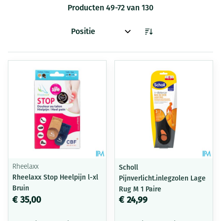
Producten
49
-
72
van
130
Sorteer op:
Rheelaxx
Scholl
Rheelaxx Stop Heelpijn l-xl
Pijnverlicht.inlegzolen Lage
Bruin
Rug M 1 Paire
€ 35,00
€ 24,99