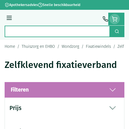
Ga naar de inhoud
Apothekersadvies
Snelle beschikbaarheid
Menu
Zoek
Product, merk, categorie...
Home
/
Thuiszorg en EHBO
/
Wondzorg
/
Fixatiewindels
/
Zelfkl
Zelfklevend fixatieverband
Filteren
Doorgaan naar productlijst
Prijs
filter