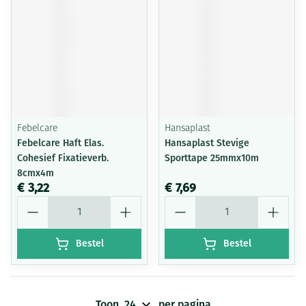
Febelcare
Hansaplast
Febelcare Haft Elas.
Hansaplast Stevige
Cohesief Fixatieverb.
Sporttape 25mmx10m
8cmx4m
€ 3,22
€ 7,69
Aantal
Aantal
Bestel
Bestel
Toon
per pagina