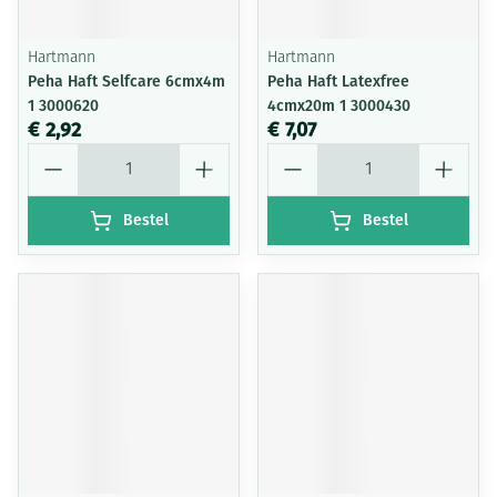
Hartmann
Hartmann
Peha Haft Selfcare 6cmx4m
Peha Haft Latexfree
1 3000620
4cmx20m 1 3000430
€ 2,92
€ 7,07
Aantal
Aantal
Bestel
Bestel