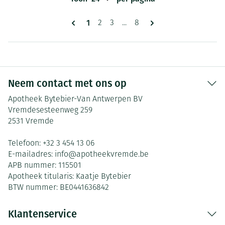
Pagina's
U lees momenteel pagina
1
Pagina
Pagina
Pagina
2
3
...
8
Neem contact met ons op
Apotheek Bytebier-Van Antwerpen BV
Vremdesesteenweg 259
2531
Vremde
Telefoon:
+32 3 454 13 06
E-mailadres:
info@
apotheekvremde.be
APB nummer:
115501
Apotheek titularis:
Kaatje Bytebier
BTW nummer:
BE0441636842
Klantenservice