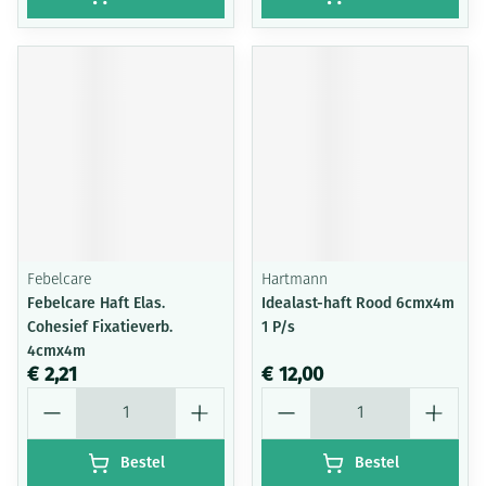
Febelcare
Hartmann
Febelcare Haft Elas.
Idealast-haft Rood 6cmx4m
Cohesief Fixatieverb.
1 P/s
4cmx4m
€ 2,21
€ 12,00
Aantal
Aantal
Bestel
Bestel