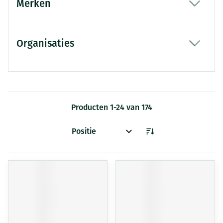
Merken
filter
Organisaties
filter
Producten
1
-
24
van
174
Sorteer op: