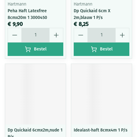
Hartmann
Hartmann
Peha Haft Latexfree
Dp Quickaid 6cm X
8cmx20m 1 3000450
2m,blauw 1 P/s
€ 9,90
€ 8,25
Aantal
Aantal
Bestel
Bestel
Dp Quickaid 6cmx2m,nude 1
Idealast-haft 8cmx4m 1 P/s
P/s