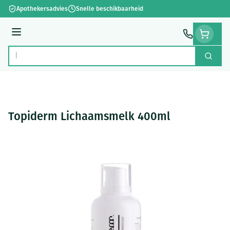
Ga naar de inhoud
Apothekersadvies
Snelle beschikbaarheid
Menu
Zoek
Product, merk, categorie...
Topiderm Lichaamsmelk 400ml