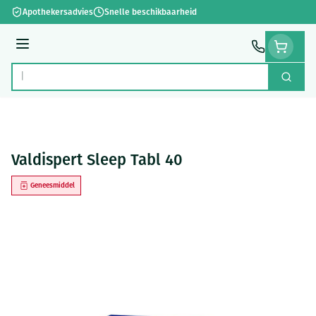
Ga naar de inhoud
Apothekersadvies
Snelle beschikbaarheid
Menu
Zoek
Product, merk, categorie...
Valdispert Sleep Tabl 40
Geneesmiddel