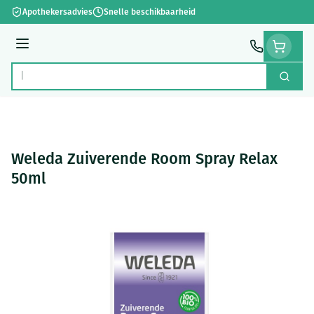
Ga naar de inhoud
Apothekersadvies
Snelle beschikbaarheid
Menu
Zoek
Product, merk, categorie...
Weleda Zuiverende Room Spray Relax
50ml