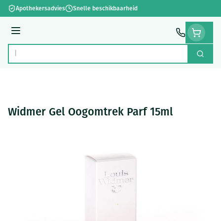
Ga naar de inhoud
Apothekersadvies
Snelle beschikbaarheid
Menu
Zoek
Product, merk, categorie...
Widmer Gel Oogomtrek Parf 15ml