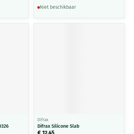
Niet beschikbaar
Difrax
0326
Difrax Silicone Slab
€ 12,45