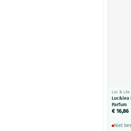
Luc & Léa
Luc&lea K
Parfum
€ 16,86
Niet be