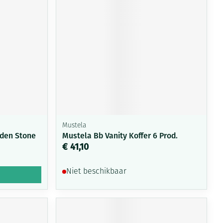
rende
Parfums en
geurproducten
Mustela
aden Stone
Mustela Bb Vanity Koffer 6 Prod.
€ 41,10
CBD
Niet beschikbaar