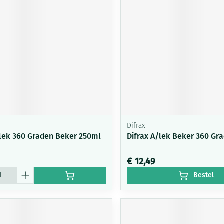
Mondmaskers
ging
Supplementen
Insectenwe
middelen
ssen
-
id
Difrax
/lek 360 Graden Beker 250ml
Difrax A/lek Beker 360 Gr
Zelfbruiner
Scheren
€ 12,49
Bestel