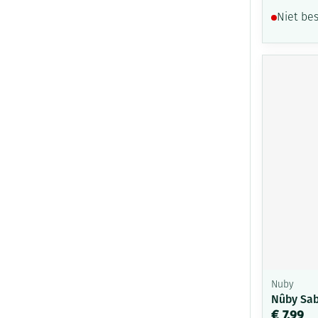
Niet be
Nuby
Nûby Sab
€ 7,99