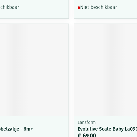
schikbaar
Niet beschikbaar
Lanaform
belzakje - 6m+
Evolutive Scale Baby La09
€ 69,00