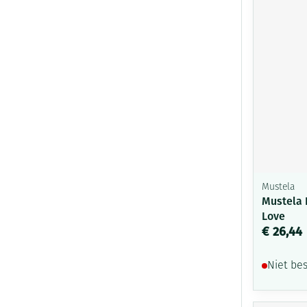
Mustela
Mustela 
Love
€ 26,44
Niet be