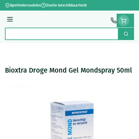
Ga naar de inhoud
Apothekersadvies
Snelle beschikbaarheid
Menu
Zoek
Product, merk, categorie...
Bioxtra Droge Mond Gel Mondspray 50ml