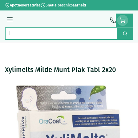
Ga naar de inhoud
Apothekersadvies
Snelle beschikbaarheid
Menu
Zoek
Product, merk, categorie...
Xylimelts Milde Munt Plak Tabl 2x20