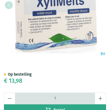
Xylimelts Milde Munt Plak Tab
Op bestelling
€ 13,98
Aantal
Bestel