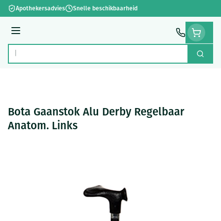
Ga naar de inhoud
Apothekersadvies
Snelle beschikbaarheid
Menu
Zoek
Product, merk, categorie...
Bota Gaanstok Alu Derby Regelbaar
Anatom. Links