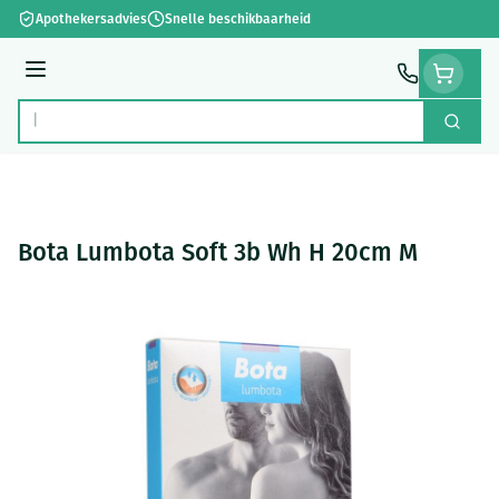
Ga naar de inhoud
Apothekersadvies
Snelle beschikbaarheid
Menu
Zoek
Product, merk, categorie...
Bota Lumbota Soft 3b Wh H 20cm M