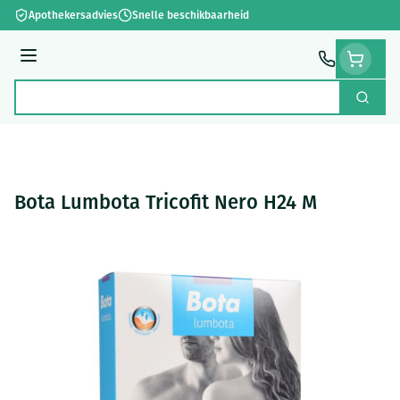
Ga naar de inhoud
Apothekersadvies
Snelle beschikbaarheid
Menu
Zoek
Product, merk, categorie...
Bota Lumbota Tricofit Nero H24 M