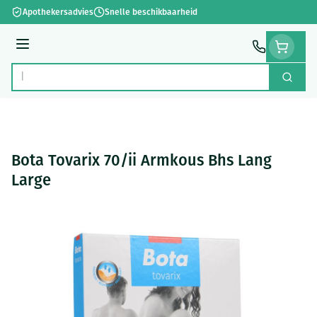
Ga naar de inhoud
Apothekersadvies
Snelle beschikbaarheid
Menu
Zoek
Product, merk, categorie...
Bota Tovarix 70/ii Armkous Bhs Lang
Large