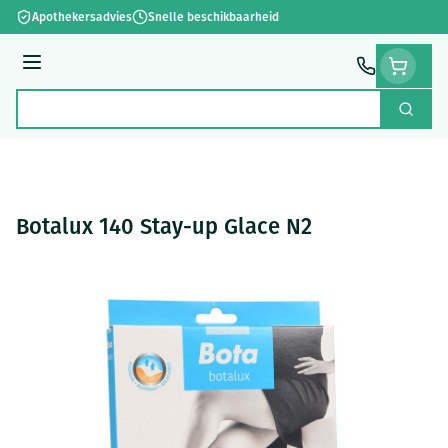
Ga naar de inhoud
Apothekersadvies
Snelle beschikbaarheid
Menu
Zoek
Product, merk, categorie...
Botalux 140 Stay-up Glace N2