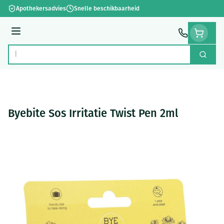
Ga naar de inhoud
Apothekersadvies
Snelle beschikbaarheid
Menu
Zoek
Product, merk, categorie...
Byebite Sos Irritatie Twist Pen 2ml