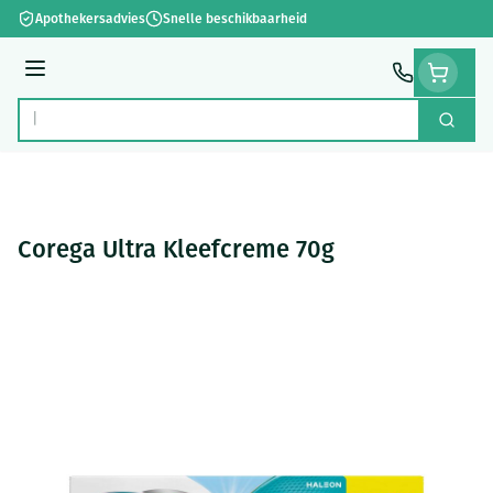
Ga naar de inhoud
Apothekersadvies
Snelle beschikbaarheid
Menu
Zoek
Product, merk, categorie...
Corega Ultra Kleefcreme 70g