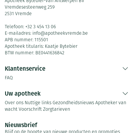
Apotheek Bytebier-Van Antwerpen BV
Vremdesesteenweg 259
2531
Vremde
Telefoon:
+32 3 454 13 06
E-mailadres:
info@
apotheekvremde.be
APB nummer:
115501
Apotheek titularis:
Kaatje Bytebier
BTW nummer:
BE0441636842
Klantenservice
FAQ
Uw apotheek
Over ons
Nuttige links
Gezondheidsnieuws
Apotheker van
wacht
Voorschrift
Zorgtarieven
Nieuwsbrief
Blijf op de hoogte van nieuwe producten en promoties