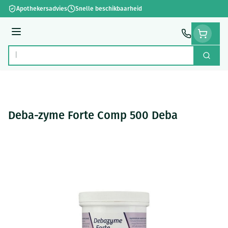
Ga naar de inhoud
Apothekersadvies
Snelle beschikbaarheid
Menu
Zoek
Product, merk, categorie...
Deba-zyme Forte Comp 500 Deba