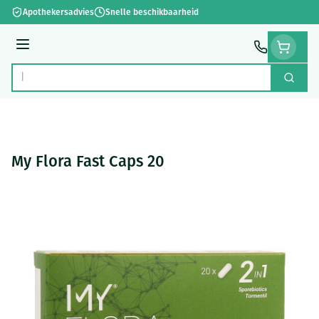
Ga naar de inhoud
Apothekersadvies
Snelle beschikbaarheid
Menu
Zoek
Product, merk, categorie...
My Flora Fast Caps 20