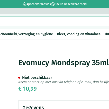
Apothekersadvies
Snelle beschikbaarheid
Schoonheid, verzorging en hygiëne
Dieet, voeding en vitamines
Th
en
sel
Lichaamsverzorging
Voeding
Baby
Prostaat
Bachbloesem
Kousen, panty's en
Dierenvoeding
Hoest
Lippen
Vitamines e
Kinderen
Menopauze
Oliën
Lingerie
Supplemen
Pijn en koor
Evomucy Mondspray 35ml
sokken
supplement
 verzorging en hygiëne categorie
arren
ger
ingerie
ectenbeten
Bad en douche
Thee, Kruidenthee
Fopspenen en accessoires
Hond
Droge hoest
Voedend
Luizen
BH's
baby - kind
Kousen
Vitamine A
Snurken
Spieren en 
Niet beschikbaar
r en
n
 en pancreas
Deodorant
Babyvoeding
Luiers
Kat
Diepzittende slijmhoest
Koortsblaze
Tanden
Zwangerscha
Panty's
Antioxydant
Neem contact op met ons via telefoon of e-mail, dan beki
ing en vitamines categorie
ging
inaties
incet
Zeer droge, geïrriteerde huid
Sportvoeding
Tandjes
Andere dieren
Combinatie droge hoest en
Verzorging 
€ 10,99
Sokken
Aminozuren
& gel
en huidproblemen
slijmhoest
Pillendozen
Batterijen
supplementen
n
Specifieke voeding
Voeding - melk
Vitamines 
Calcium
Ontharen en epileren
Massagebalsem en inhalatie
ap en kinderen categorie
Toon meer
Toon meer
Toon meer
en
Kruidenthee
Kat
Licht- en w
Duiven en v
Gegevens
Toon meer
Toon meer