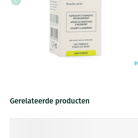
Vitaliteit 50+
Toon submenu voor Vitaliteit 5
Thuiszorg
Huid
Plantaardige ol
Nagels en hoe
Natuur geneeskunde
Mond
Toon submenu voor Natuur ge
Batterijen
Ontsmetten en
Thuiszorg en EHBO
Droge mond
desinfecteren
Spijsvertering
Toebehoren
Toon submenu voor Thuiszorg 
Elektrische tan
Schimmels
Steriel materia
Dieren en insecten
Interdentaal - f
Koortsblaasjes -
Toon submenu voor Dieren en i
Vacht, huid of 
Kunstgebit
Jeuk
Geneesmiddelen
Toon submenu voor Geneesmid
Toon meer
Gerelateerde producten
Voeten en ben
Aerosoltherapi
Zware benen
zuurstof
Druk op om naar carrouselnavigatie te gaan
Navigeren door de elementen van de carrousel is mogelijk 
Druk om carrousel over te slaan
Droge voeten, e
Tabletten
Aerosol toestel
kloven
Creme, gel en s
Aerosol accesso
Blaren