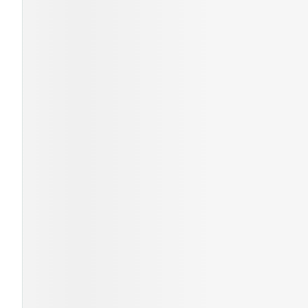
Pillendozen en
Gezichtsverzor
accessoires
Pigmentstoorni
Gevoelige huid 
geïrriteerde hu
Gemengde huid
Doffe huid
Toon meer
Snurken