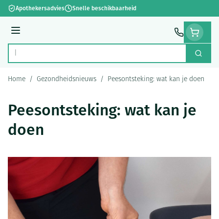
Ga naar de inhoud
Apothekersadvies
Snelle beschikbaarheid
Menu
Zoek
Product, merk, categorie...
Home
/
Gezondheidsnieuws
/
Peesontsteking: wat kan je doen
Peesontsteking: wat kan je
doen