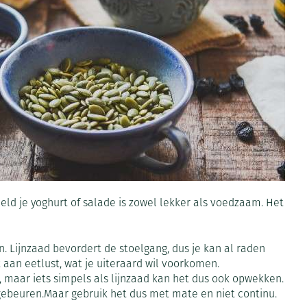
Toon meer
Diagnosetesten en
Mond en keel
stress
Vlooien en teken
meetapparatuur
Oren
Zuigtabletten
Alcoholtest
Oordopjes
Mond, muil of snavel
herapie -
en -druppels
Spray - oplossing
Bloeddrukmeter
s
Oorreiniging
Cholesteroltest
en
Oordruppels
Hartslagmeter
ulpmiddelen
Toon meer
eld je yoghurt of salade is zowel lekker als voedzaam. Het
erming
ning en -
Hygiëne
Ergonomie
Aambeien
en. Lijnzaad bevordert de stoelgang, dus je kan al raden
s
Bad en douche
Ademhaling en zuurstof
 aan eetlust, wat je uiteraard wil voorkomen.
, maar iets simpels als lijnzaad kan het dus ook opwekken.
je
Badkamer
 gebeuren.Maar gebruik het dus met mate en niet continu.