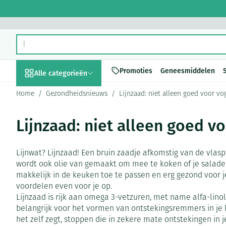
Ga naar de inhoud
Product, merk, categorie...
Promoties
Geneesmiddelen
Alle categorieën
Home
/
Gezondheidsnieuws
/
Lijnzaad: niet alleen goed voor vo
Promoties
Lijnzaad: niet alleen goed v
Schoonheid, verzorging
Haar en Hoofd
Afslanken
Zwangerschap
Geheugen
Aromatherapie
Lenzen en brill
Insecten
Maag darm stel
en hygiëne
Toon submenu voor Schoonheid,
Kammen - ontw
Maaltijdvervan
Zwangerschapsl
Verstuiver
Lensproducten
Verzorging ins
Maagzuur
Lijnwat? Lijnzaad! Een bruin zaadje afkomstig van de vlaspl
Dieet, voeding en
Seksualiteit
Beschadigd haa
Eetlustremmer
Borstvoeding
Essentiële olië
Brillen
Anti insecten
Lever, galblaas
wordt ook olie van gemaakt om mee te koken of je salade a
vitamines
hoofdirritatie
Toon submenu voor Dieet, voed
makkelijk in de keuken toe te passen en erg gezond voor j
Platte buik
Lichaamsverzor
Complex - comb
Teken tang of p
Braken
voordelen even voor je op.
Styling - spray 
Zwangerschap en
Zware benen
Vetverbranders
Vitamines en 
Laxeermiddele
Lijnzaad is rijk aan omega 3-vetzuren, met name alfa-linol
kinderen
Verzorging
belangrijk voor het vormen van ontstekingsremmers in je 
Toon submenu voor Zwangersch
Toon meer
Toon meer
Toon meer
Oligo-element
Honden
het zelf zegt, stoppen die in zekere mate ontstekingen in j
Toon meer