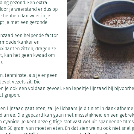
ding gezond. Een extra
oor je weerstand er dus op
0+ categorie
ie hebben dan weer in je
Wondzorg
Ogen
EHBO
Neus
ie
ven
Homeopathie
Spieren en gewrichten
Gemoed en 
elpt je met een gezonde
Neus
Ogen
neeskunde categorie
Vilt
Ooginfecties
Podologie
Tabletten
lijnzaad een helpende factor
Spray
Oogspoeling
Oren
Ogen
Handschoenen
Anti allergische en anti
Cold - Hot t
Neussprays 
en EHBO categorie
armoederkanker en
denborstels
inflammatoire middelen
Oogdruppel
warm/koud
xidanten zitten, dragen ze
al
Wondhelend
art, kan het geen kwaad om
los
 antiviraal
Ontzwellende middelen
Creme - gel
Verbanddoz
nsecten categorie
Brandwonden
pluimen
Accessoires
n.
Glaucoom
Droge ogen
Medische h
Toon meer
delen categorie
n, tenminste, als je er geen
Toon meer
Toon meer
devol vezels zit. Die
 je ook een voldaan gevoel. Een lepeltje lijnzaad bij bijvoorbe
l grijpen.
en
e en
Nagels
Diabetes
Hart- en bloedvaten
Zonnebesch
Stoma
Bloedverdun
stolling
open lijnzaad gaat eten, zal je lichaam je dit niet in dank afnem
elt en
Nagellak
Bloedglucosemeter
Aftersun
Stomazakje
, diarree. Die gepaard kan gaan met misselijkheid en een gebrek
len
cyanide. Je kent deze giftige stof vast wel uit spannende films
pray
Kalk- en schimmelnagels
Teststrips en naalden
Lippen
Stomaplaat
r dan 50 gram van moeten eten. En dat zien we nu ook niet snel
ires