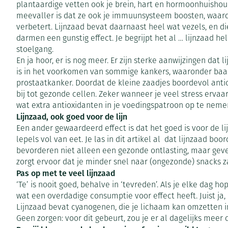
plantaardige vetten ook je brein, hart en hormoonhuishou
Vitaliteit 50+
meevaller is dat ze ook je immuunsysteem boosten, waard
Toon submenu voor Vitaliteit 5
verbetert. Lijnzaad bevat daarnaast heel wat vezels, en d
Thuiszorg
Huid
Plantaardige ol
Nagels en hoe
Natuur geneeskunde
darmen een gunstig effect. Je begrijpt het al … lijnzaad h
Mond
Toon submenu voor Natuur ge
stoelgang.
Batterijen
Ontsmetten en
Thuiszorg en EHBO
En ja hoor, er is nog meer. Er zijn sterke aanwijzingen dat 
Droge mond
desinfecteren
Spijsvertering
Toebehoren
Toon submenu voor Thuiszorg 
is in het voorkomen van sommige kankers, waaronder ba
Elektrische tan
Schimmels
prostaatkanker. Doordat de kleine zaadjes boordevol antio
Steriel materia
Dieren en insecten
bij tot gezonde cellen. Zeker wanneer je veel stress erva
Interdentaal - f
Koortsblaasjes -
Toon submenu voor Dieren en i
Vacht, huid of 
wat extra antioxidanten in je voedingspatroon op te neme
Kunstgebit
Jeuk
Geneesmiddelen
Lijnzaad, ook goed voor de lijn
Toon submenu voor Geneesmid
Een ander gewaardeerd effect is dat het goed is voor de lij
Toon meer
lepels vol van eet. Je las in dit artikel al dat lijnzaad boor
bevorderen niet alleen een gezonde ontlasting, maar geven
zorgt ervoor dat je minder snel naar (ongezonde) snacks za
Pas op met te veel lijnzaad
Voeten en ben
Aerosoltherapi
Zware benen
zuurstof
‘Te’ is nooit goed, behalve in ‘tevreden’. Als je elke dag h
Droge voeten, e
Tabletten
wat een overdadige consumptie voor effect heeft. Juist ja
Aerosol toestel
kloven
Lijnzaad bevat cyanogenen, die je lichaam kan omzetten in 
Creme, gel en s
Geen zorgen: voor dit gebeurt, zou je er al dagelijks mee
Aerosol accesso
Blaren