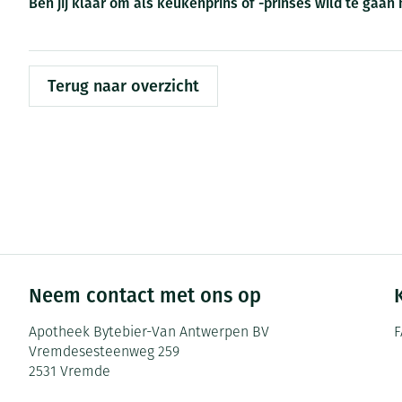
Ben jij klaar om als keukenprins of -prinses wild te gaan
Zuurstof
Eelt
Ademhalingsste
Eksteroog - lik
Toon meer
Terug naar overzicht
Spieren en gew
Specifiek voor
Naalden en spu
Infecties
Lichaamsverzor
Spuiten
Deodorant
Oplossing voor 
Gezichtsverzorg
Naalden
Luizen
Naalden voor in
Neem contact met ons op
pennaalden
Diagnostica
Apotheek Bytebier-Van Antwerpen BV
F
Toon meer
Vremdesesteenweg 259
2531
Vremde
Diergeneesmid