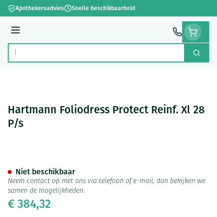
Ga naar de inhoud
Apothekersadvies
Snelle beschikbaarheid
Menu
Zoek
Product, merk, categorie...
Hartmann Foliodress Protect Reinf. Xl 28
P/s
Hartmann Foliodress Protect R
Niet beschikbaar
Neem contact op met ons via telefoon of e-mail, dan bekijken we
samen de mogelijkheden.
€ 384,32