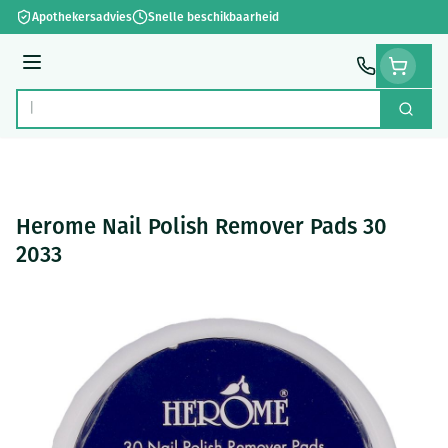
Ga naar de inhoud
Apothekersadvies
Snelle beschikbaarheid
Menu
Zoek
Product, merk, categorie...
Herome Nail Polish Remover Pads 30
2033