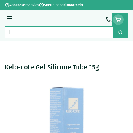
Ga naar de inhoud
Apothekersadvies
Snelle beschikbaarheid
Menu
Zoek
Product, merk, categorie...
Kelo-cote Gel Silicone Tube 15g