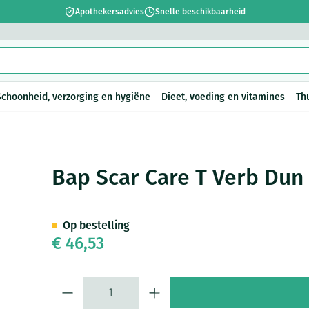
Apothekersadvies
Snelle beschikbaarheid
Schoonheid, verzorging en hygiëne
Dieet, voeding en vitamines
Th
en
sel
Lichaamsverzorging
Voeding
Baby
Prostaat
Bachbloesem
Kousen, panty's en
Dierenvoeding
Hoest
Lippen
Vitamines e
Kinderen
Menopauze
Oliën
Lingerie
Supplemen
Pijn en koor
ansp 5x 7cm 10 600507
Bap Scar Care T Verb Dun
sokken
supplement
 verzorging en hygiëne categorie
arren
ger
ingerie
ectenbeten
Bad en douche
Thee, Kruidenthee
Fopspenen en accessoires
Hond
Droge hoest
Voedend
Luizen
BH's
baby - kind
Kousen
Vitamine A
Snurken
Spieren en 
r en
n
 en pancreas
Deodorant
Babyvoeding
Luiers
Kat
Diepzittende slijmhoest
Koortsblaze
Tanden
Zwangerscha
Op bestelling
Panty's
Antioxydant
ing en vitamines categorie
€ 46,53
ging
inaties
incet
Zeer droge, geïrriteerde huid
Sportvoeding
Tandjes
Andere dieren
Combinatie droge hoest en
Verzorging 
Sokken
Aminozuren
& gel
en huidproblemen
slijmhoest
Pillendozen
Batterijen
supplementen
n
Specifieke voeding
Voeding - melk
Vitamines 
Calcium
Ontharen en epileren
Massagebalsem en inhalatie
Aantal
ap en kinderen categorie
Toon meer
Toon meer
Toon meer
en
Kruidenthee
Kat
Licht- en w
Duiven en v
Toon meer
Toon meer