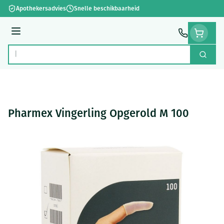
Ga naar de inhoud
Apothekersadvies
Snelle beschikbaarheid
Menu
Zoek
Product, merk, categorie...
Pharmex Vingerling Opgerold M 100