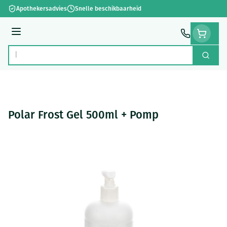
Ga naar de inhoud
Apothekersadvies
Snelle beschikbaarheid
Menu
Zoek
Product, merk, categorie...
Polar Frost Gel 500ml + Pomp