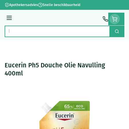
Ga naar de inhoud
Apothekersadvies
Snelle beschikbaarheid
Menu
Zoek
Product, merk, categorie...
Eucerin Ph5 Douche Olie Navulling
400ml