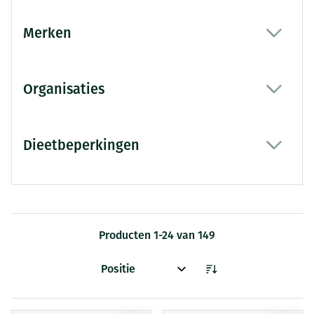
Merken
filter
Organisaties
filter
Dieetbeperkingen
filter
Producten
1
-
24
van
149
Sorteer op: