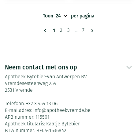
Toon
per pagina
Pagina's
U lees momenteel pagina
1
Pagina
Pagina
Pagina
2
3
...
7
Neem contact met ons op
Apotheek Bytebier-Van Antwerpen BV
Vremdesesteenweg 259
2531
Vremde
Telefoon:
+32 3 454 13 06
E-mailadres:
info@
apotheekvremde.be
APB nummer:
115501
Apotheek titularis:
Kaatje Bytebier
BTW nummer:
BE0441636842