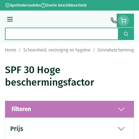
Ga naar de inhoud
Apothekersadvies
Snelle beschikbaarheid
Menu
Zoek
Product, merk, categorie...
Home
/
Schoonheid, verzorging en hygiëne
/
Zonnebescherming
/
SPF 30 Hoge
beschermingsfactor
Filteren
Doorgaan naar productlijst
Prijs
filter