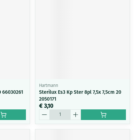
rende
Parfums en
geurproducten
Hartmann
0 66030261
Sterilux Es3 Kp Ster 8pl 7,5x 7,5cm 20
2050171
CBD
€ 3,10
Aantal