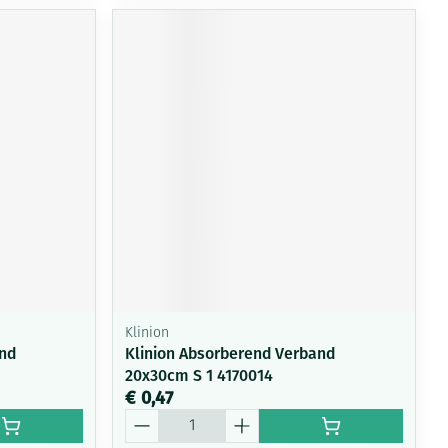
Klinion
and
Klinion Absorberend Verband
20x30cm S 1 4170014
€ 0,47
Aantal