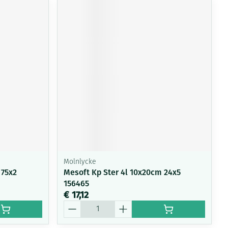
Molnlycke
 75x2
Mesoft Kp Ster 4l 10x20cm 24x5
156465
€ 17,12
Aantal