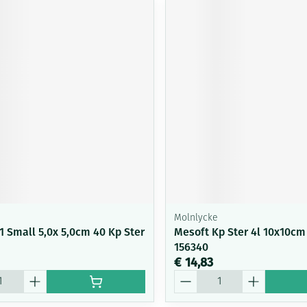
Molnlycke
1 Small 5,0x 5,0cm 40 Kp Ster
Mesoft Kp Ster 4l 10x10cm
156340
€ 14,83
Aantal