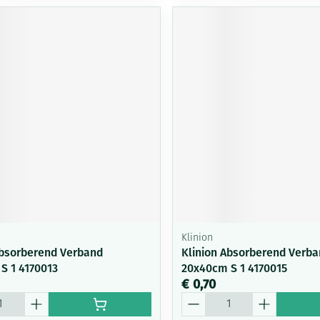
Klinion
Absorberend Verband
Klinion Absorberend Verb
S 1 4170013
20x40cm S 1 4170015
€ 0,70
Aantal