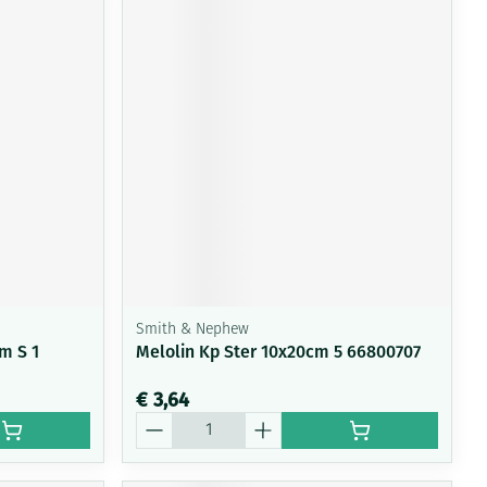
Smith & Nephew
m S 1
Melolin Kp Ster 10x20cm 5 66800707
€ 3,64
Aantal