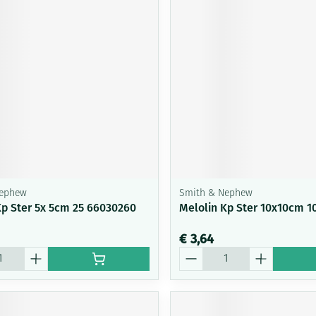
Mondmaskers
ging
Supplementen
Insectenwe
middelen
ssen
-
id
Nephew
Smith & Nephew
Kp Ster 5x 5cm 25 66030260
Melolin Kp Ster 10x10cm 1
Zelfbruiner
Scheren
€ 3,64
Aantal