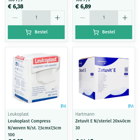
€ 6,38
€ 6,89
Aantal
Aantal
Bestel
Bestel
Leukoplast
Hartmann
Leukoplast Compress
Zetuvit E N/steriel 20x40cm
N/woven N/st. 7,5cmx7,5cm
30
100