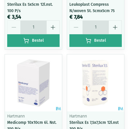
Sterilux Es 5x5cm 12l.nst.
Leukoplast Compress
100 P/s
N/woven St. 5cmx5cm 75
€ 3,54
€ 7,84
Aantal
Aantal
Bestel
Bestel
Hartmann
Hartmann
Medicomp 10x10cm 6l. Nst.
Sterilux Es 7,5x7,5cm 12l.nst
100 P/s
100 P/s