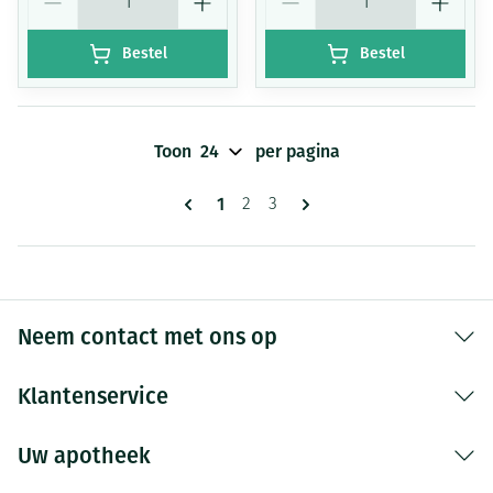
Bestel
Bestel
Toon
per pagina
Pagina's
U lees momenteel pagina
1
Pagina
Pagina
2
3
Neem contact met ons op
Klantenservice
Uw apotheek