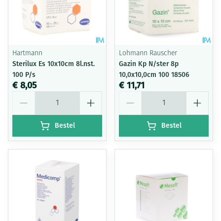
Hartmann
Lohmann Rauscher
Sterilux Es 10x10cm 8l.nst.
Gazin Kp N/ster 8p
100 P/s
10,0x10,0cm 100 18506
€ 8,05
€ 11,71
Aantal
Aantal
Bestel
Bestel