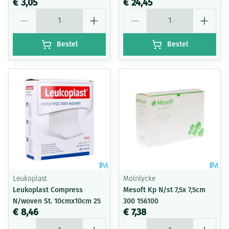
€ 3,05
€ 24,45
Aantal
Aantal
Bestel
Bestel
Leukoplast
Molnlycke
Leukoplast Compress
Mesoft Kp N/st 7,5x 7,5cm
N/woven St. 10cmx10cm 25
300 156100
€ 8,46
€ 7,38
Aantal
Aantal