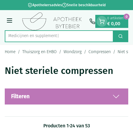
Dia 1 van 1
Ga naar de inhoud
Apothekersadvies
Snelle beschikbaarheid
0
0 artikelen
€ 0,00
Menu
Medic
Zoek
Product, merk, categorie...
Home
/
Thuiszorg en EHBO
/
Wondzorg
/
Compressen
/
Niet ste
Niet steriele compressen
Filteren
Producten
1
-
24
van
53