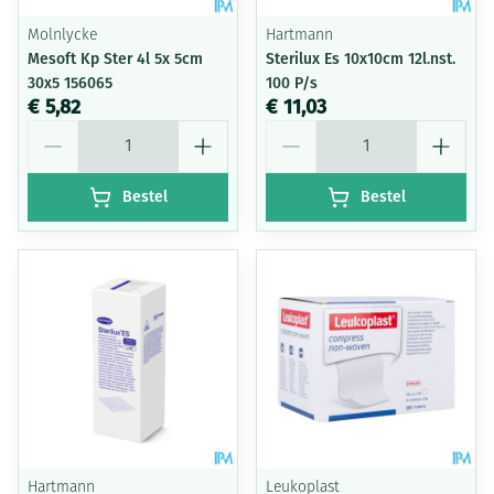
Molnlycke
Hartmann
Mesoft Kp Ster 4l 5x 5cm
Sterilux Es 10x10cm 12l.nst.
30x5 156065
100 P/s
€ 5,82
€ 11,03
Aantal
Aantal
Bestel
Bestel
Hartmann
Leukoplast