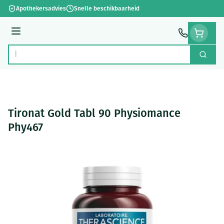
Ga naar de inhoud
Apothekersadvies
Snelle beschikbaarheid
Menu
Zoek
Product, merk, categorie...
Tironat Gold Tabl 90 Physiomance
Phy467