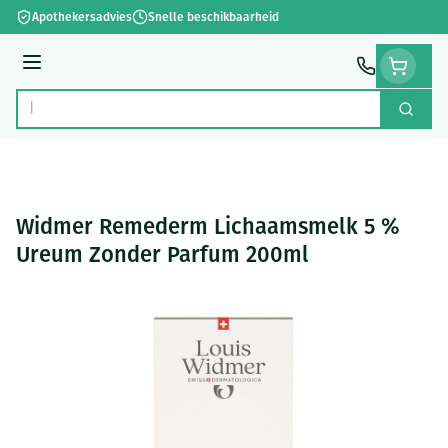
Ga naar de inhoud
Apothekersadvies
Snelle beschikbaarheid
Menu
Zoek
Product, merk, categorie...
Widmer Remederm Lichaamsmelk 5 %
Ureum Zonder Parfum 200ml