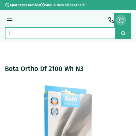
Ga naar de inhoud
Apothekersadvies
Snelle beschikbaarheid
Menu
Zoek
Product, merk, categorie...
Bota Ortho Df 2100 Wh N3