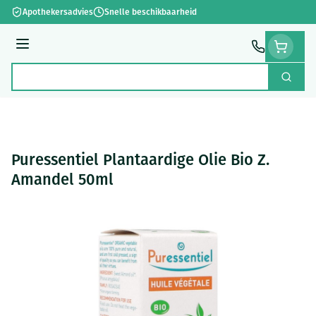
Ga naar de inhoud
Apothekersadvies
Snelle beschikbaarheid
Menu
Zoek
Product, merk, categorie...
Puressentiel Plantaardige Olie Bio Z.
Amandel 50ml