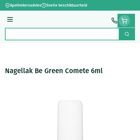
Ga naar de inhoud
Apothekersadvies
Snelle beschikbaarheid
Menu
Zoek
Product, merk, categorie...
Nagellak Be Green Comete 6ml