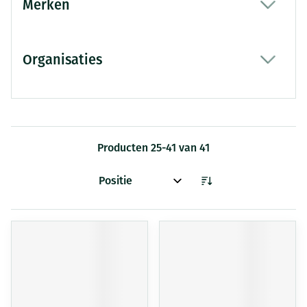
Merken
filter
Organisaties
filter
Producten
25
-
41
van
41
Sorteer op: