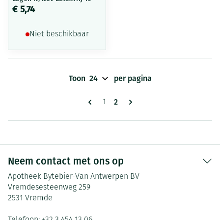
€ 5,74
Niet beschikbaar
Toon
per pagina
Pagina's
U lees momenteel pagina
2
Pagina
1
Neem contact met ons op
Apotheek Bytebier-Van Antwerpen BV
Vremdesesteenweg 259
2531
Vremde