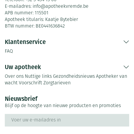
Telefoon:
+32 3 454 13 06
E-mailadres:
info@
apotheekvremde.be
APB nummer:
115501
Apotheek titularis:
Kaatje Bytebier
BTW nummer:
BE0441636842
Klantenservice
FAQ
Uw apotheek
Over ons
Nuttige links
Gezondheidsnieuws
Apotheker van
wacht
Voorschrift
Zorgtarieven
Nieuwsbrief
Blijf op de hoogte van nieuwe producten en promoties
E-mail adres