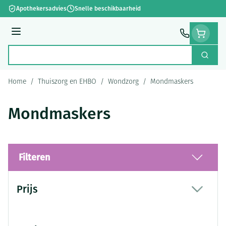
Ga naar de inhoud
Apothekersadvies
Snelle beschikbaarheid
Menu
Zoek
Product, merk, categorie...
Home
/
Thuiszorg en EHBO
/
Wondzorg
/
Mondmaskers
Mondmaskers
Filteren
Doorgaan naar productlijst
Prijs
filter