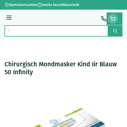
Ga naar de inhoud
Apothekersadvies
Snelle beschikbaarheid
Menu
Zoek
Product, merk, categorie...
Chirurgisch Mondmasker Kind Iir Blauw
50 Infinity