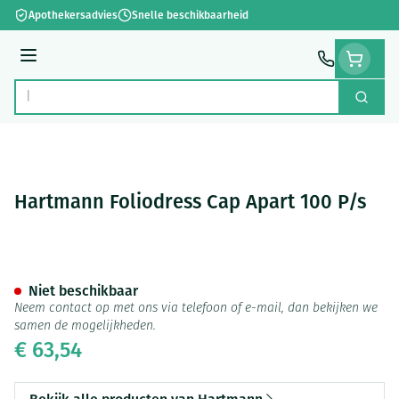
Ga naar de inhoud
Apothekersadvies
Snelle beschikbaarheid
Menu
Zoek
Product, merk, categorie...
Hartmann Foliodress Cap Apart 100 P/s
Hartmann Foliodress Cap Apar
Niet beschikbaar
Neem contact op met ons via telefoon of e-mail, dan bekijken we
samen de mogelijkheden.
€ 63,54