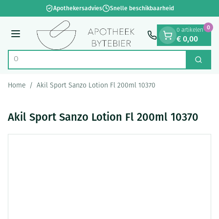
Dia 1 van 1
Ga naar de inhoud
Apothekersadvies
Snelle beschikbaarheid
0
0 artikelen
€ 0,00
Menu
Op zo
Zoek
Product, merk, categorie...
Home
/
Akil Sport Sanzo Lotion Fl 200ml 10370
Akil Sport Sanzo Lotion Fl 200ml 10370