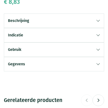
€ 8,83
Beschrijving
Indicatie
Gebruik
Gegevens
CNK
2605194
Organisaties
Asepta (Akileine)
Gerelateerde producten
Breedte
50 mm