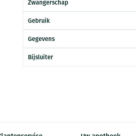
Zwangerschap
Mondmaskers
ging
Supplementen
Insectenwe
middelen
Gebruik
ssen
-
Gegevens
id
Bijsluiter
Zelfbruiner
Scheren