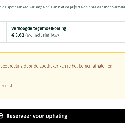
Toon meer
 in de apotheek een verlaagde prijs en niet de prijs die op onze webshop vermeld
Diagnosetesten en
Mond en keel
stress
Vlooien en teken
meetapparatuur
Oren
Verhoogde tegemoetkoming
Zuigtabletten
€ 3,62
Alcoholtest
(6% inclusief btw)
Oordopjes
Mond, muil of snavel
herapie -
en -druppels
Spray - oplossing
Bloeddrukmeter
s
Oorreiniging
Cholesteroltest
en
Oordruppels
Hartslagmeter
a beoordeling door de apotheker kan je het komen afhalen en
ulpmiddelen
Toon meer
ereist.
erming
ning en -
Hygiëne
Ergonomie
Aambeien
s
Reserveer
voor ophaling
Bad en douche
Ademhaling en zuurstof
je
Badkamer