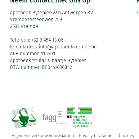
Neem contact met ons op
Apotheek Bytebier-Van Antwerpen BV
F
Vremdesesteenweg 259
2531
Vremde
Telefoon:
+32 3 454 13 06
E-mailadres:
info@
apotheekvremde.be
APB nummer:
115501
Apotheek titularis:
Kaatje Bytebier
BTW nummer:
BE0441636842
Algemene verkoopsvoorwaarden
Privacy disclaimer
Cookies