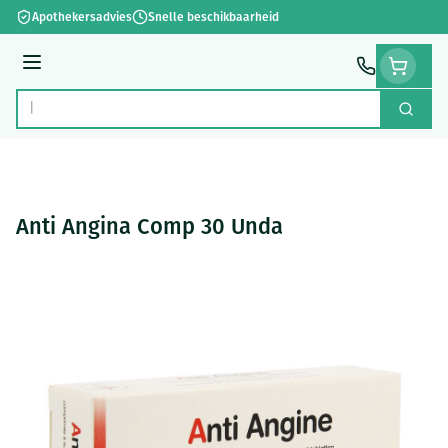
Ga naar de inhoud
Apothekersadvies
Snelle beschikbaarheid
Menu
Zoek
Product, merk, categorie...
Anti Angina Comp 30 Unda