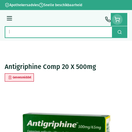
Ga naar de inhoud
Apothekersadvies
Snelle beschikbaarheid
Menu
Zoek
Product, merk, categorie...
Antigriphine Comp 20 X 500mg
Geneesmiddel