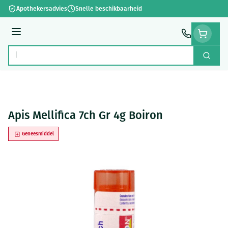
Ga naar de inhoud
Apothekersadvies
Snelle beschikbaarheid
Menu
Zoek
Product, merk, categorie...
Apis Mellifica 7ch Gr 4g Boiron
Geneesmiddel