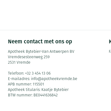
Zuurstof
Eelt
Ademhalingsste
Eksteroog - lik
Toon meer
Spieren en gew
Neem contact met ons op
Specifiek voor
Naalden en spu
Apotheek Bytebier-Van Antwerpen BV
F
Infecties
Lichaamsverzor
Spuiten
Vremdesesteenweg 259
Deodorant
Oplossing voor 
2531
Vremde
Gezichtsverzorg
Naalden
Luizen
Telefoon:
+32 3 454 13 06
E-mailadres:
info@
apotheekvremde.be
Naalden voor in
APB nummer:
115501
pennaalden
Diagnostica
Apotheek titularis:
Kaatje Bytebier
Toon meer
BTW nummer:
BE0441636842
Diergeneesmid