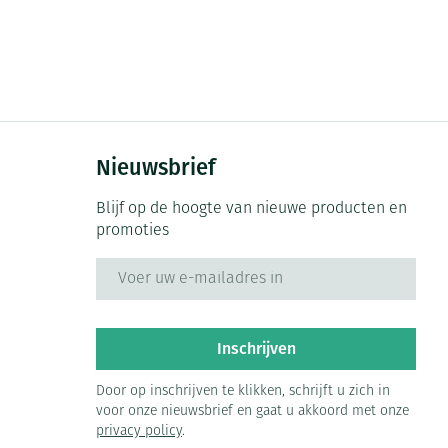
Bed
ng zon
Doorliggen - decubitis
ie
Urinewegen
Toon meer
id, spanning
Stoppen met roken
Nieuwsbrief
 en intieme
 Orthopedie -
Gezichtsreiniging -
Instrumenten
che verbanden
ontschminken
Blijf op de hoogte van nieuwe producten en
Anti tumor middelen
promoties
 anticonceptie
Reinigingsmelk, - crème, -
olie en gel
E-mail adres
jn
Anesthesie
Tonic - lotion
zorging
Micellair water
et
Inschrijven
ie
Diverse geneesmiddelen
Specifiek voor de ogen
Door op inschrijven te klikken, schrijft u zich in
Toon meer
voor onze nieuwsbrief en gaat u akkoord met onze
privacy policy
.